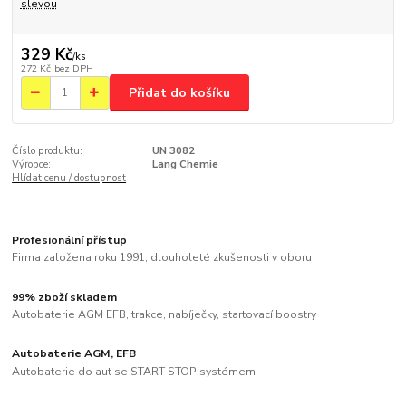
slevou
329 Kč
/
ks
272 Kč
bez DPH
Přidat do košíku
Číslo produktu:
UN 3082
Výrobce:
Lang Chemie
Hlídat cenu / dostupnost
Profesionální přístup
Firma založena roku 1991, dlouholeté zkušenosti v oboru
99% zboží skladem
Autobaterie AGM EFB, trakce, nabíječky, startovací boostry
Autobaterie AGM, EFB
Autobaterie do aut se START STOP systémem