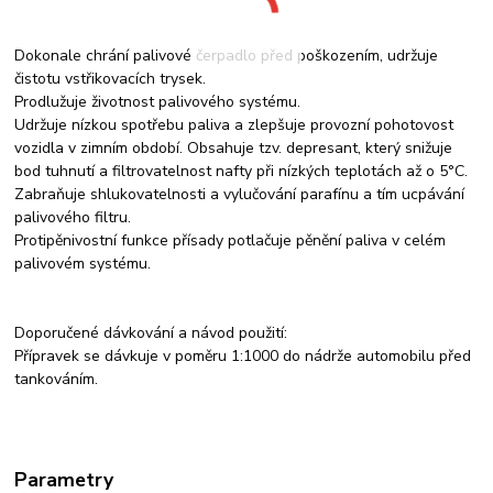
Dokonale chrání palivové čerpadlo před poškozením, udržuje
čistotu vstřikovacích trysek.
Prodlužuje životnost palivového systému.
Udržuje nízkou spotřebu paliva a zlepšuje provozní pohotovost
vozidla v zimním období. Obsahuje tzv. depresant, který snižuje
bod tuhnutí a filtrovatelnost nafty při nízkých teplotách až o 5°C.
Zabraňuje shlukovatelnosti a vylučování parafínu a tím ucpávání
palivového filtru.
Protipěnivostní funkce přísady potlačuje pěnění paliva v celém
palivovém systému.
Doporučené dávkování a návod použití:
Přípravek se dávkuje v poměru 1:1000 do nádrže automobilu před
tankováním.
Parametry