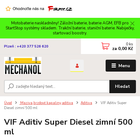
Motobaterie naskladněny! Záložní baterie, baterie AGM, EFB pro
StartStop systémy skladem. Trakční baterie, staniční baterie. Nabiječky,
startovací boostry.
0
ks
Plzeň : +420 377 526 620
za
0,00 Kč
Menu
Hledat
Úvod
Maziva,brzdové kapaliny,aditiva
Aditiva
VIF Aditiv Super
Diesel zimní 500 ml
VIF Aditiv Super Diesel zimní 500
ml